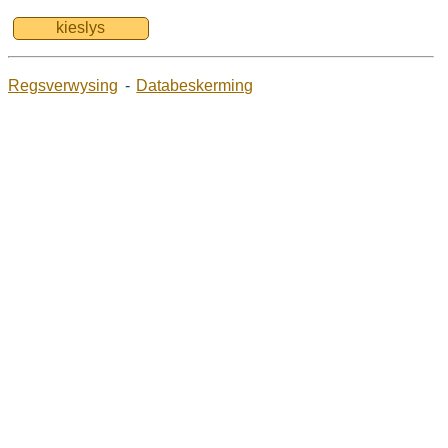
kieslys
Regsverwysing
-
Databeskerming