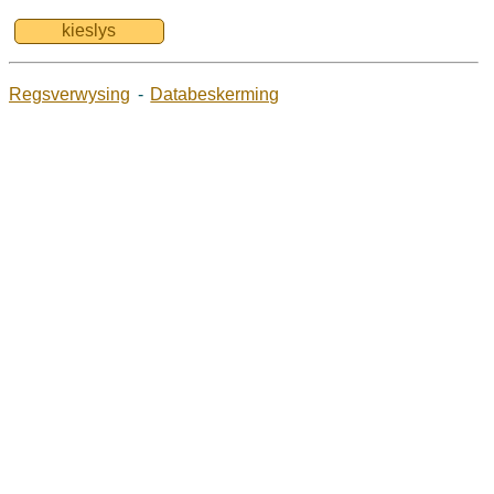
kieslys
Regsverwysing
-
Databeskerming