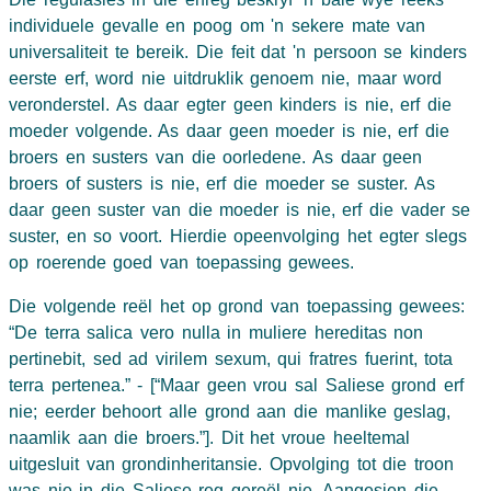
individuele gevalle en poog om 'n sekere mate van
universaliteit te bereik. Die feit dat 'n persoon se kinders
eerste erf, word nie uitdruklik genoem nie, maar word
veronderstel. As daar egter geen kinders is nie, erf die
moeder volgende. As daar geen moeder is nie, erf die
broers en susters van die oorledene. As daar geen
broers of susters is nie, erf die moeder se suster. As
daar geen suster van die moeder is nie, erf die vader se
suster, en so voort. Hierdie opeenvolging het egter slegs
op roerende goed van toepassing gewees.
Die volgende reël het op grond van toepassing gewees:
De terra salica vero nulla in muliere hereditas non
pertinebit, sed ad virilem sexum, qui fratres fuerint, tota
terra pertenea.
‐ [
Maar geen vrou sal Saliese grond erf
nie; eerder behoort alle grond aan die manlike geslag,
naamlik aan die broers.
]. Dit het vroue heeltemal
uitgesluit van grondinheritansie. Opvolging tot die troon
was nie in die Saliese reg gereël nie. Aangesien die