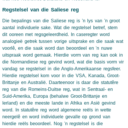
Regstelsel van die Saliese reg
Die bepalings van die Saliese reg is 'n lys van 'n groot
aantal individuele sake. Wat die regstelsel betref, stem
dit ooreen met regsgeleerdheid. In caseregter word
analogieë getrek tussen vorige uitsprake en die saak wat
voorlê, en die saak word dan beoordeel en 'n nuwe
uitspraak word gemaak. Hierdie vorm van reg kan ook in
die Normandiese reg gevind word, wat die basis vorm vir
vandag se regstelsel in die Anglo-Amerikaanse regsfeer.
Hierdie regstelsel kom voor in die VSA, Kanada, Groot-
Brittanje en Australië. Daarteenoor is daar die statutêre
reg van die Romeins-Duitse reg, wat in Sentraal- en
Suid-Amerika, Europa (behalwe Groot-Brittanje en
Ierland) en die meeste lande in Afrika en Asië gevind
word. In statutêre reg word algemene reëls in wette
neergelê en word individuele gevalle op grond van
hierdie reëls beoordeel. Nog 'n regstelsel is die