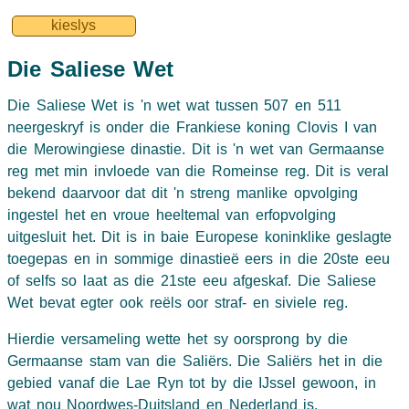
kieslys
Die Saliese Wet
Die Saliese Wet is 'n wet wat tussen 507 en 511
neergeskryf is onder die Frankiese koning Clovis I van
die Merowingiese dinastie. Dit is 'n wet van Germaanse
reg met min invloede van die Romeinse reg. Dit is veral
bekend daarvoor dat dit 'n streng manlike opvolging
ingestel het en vroue heeltemal van erfopvolging
uitgesluit het. Dit is in baie Europese koninklike geslagte
toegepas en in sommige dinastieë eers in die 20ste eeu
of selfs so laat as die 21ste eeu afgeskaf. Die Saliese
Wet bevat egter ook reëls oor straf- en siviele reg.
Hierdie versameling wette het sy oorsprong by die
Germaanse stam van die Saliërs. Die Saliërs het in die
gebied vanaf die Lae Ryn tot by die IJssel gewoon, in
wat nou Noordwes-Duitsland en Nederland is.