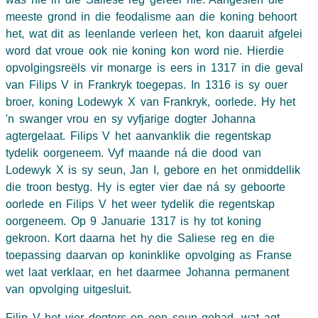
meeste grond in die feodalisme aan die koning behoort
het, wat dit as leenlande verleen het, kon daaruit afgelei
word dat vroue ook nie koning kon word nie. Hierdie
opvolgingsreëls vir monarge is eers in 1317 in die geval
van Filips V in Frankryk toegepas. In 1316 is sy ouer
broer, koning Lodewyk X van Frankryk, oorlede. Hy het
'n swanger vrou en sy vyfjarige dogter Johanna
agtergelaat. Filips V het aanvanklik die regentskap
tydelik oorgeneem. Vyf maande ná die dood van
Lodewyk X is sy seun, Jan I, gebore en het onmiddellik
die troon bestyg. Hy is egter vier dae ná sy geboorte
oorlede en Filips V het weer tydelik die regentskap
oorgeneem. Op 9 Januarie 1317 is hy tot koning
gekroon. Kort daarna het hy die Saliese reg en die
toepassing daarvan op koninklike opvolging as Franse
wet laat verklaar, en het daarmee Johanna permanent
van opvolging uitgesluit.
Filip V het vier dogters en een seun gehad, wat agt