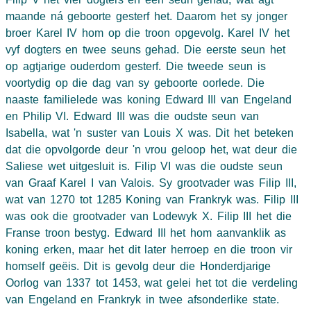
maande ná geboorte gesterf het. Daarom het sy jonger
broer Karel IV hom op die troon opgevolg. Karel IV het
vyf dogters en twee seuns gehad. Die eerste seun het
op agtjarige ouderdom gesterf. Die tweede seun is
voortydig op die dag van sy geboorte oorlede. Die
naaste familielede was koning Edward III van Engeland
en Philip VI. Edward III was die oudste seun van
Isabella, wat 'n suster van Louis X was. Dit het beteken
dat die opvolgorde deur 'n vrou geloop het, wat deur die
Saliese wet uitgesluit is. Filip VI was die oudste seun
van Graaf Karel I van Valois. Sy grootvader was Filip III,
wat van 1270 tot 1285 Koning van Frankryk was. Filip III
was ook die grootvader van Lodewyk X. Filip III het die
Franse troon bestyg. Edward III het hom aanvanklik as
koning erken, maar het dit later herroep en die troon vir
homself geëis. Dit is gevolg deur die Honderdjarige
Oorlog van 1337 tot 1453, wat gelei het tot die verdeling
van Engeland en Frankryk in twee afsonderlike state.