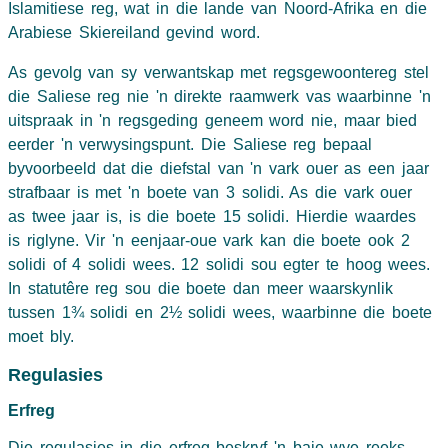
Islamitiese reg, wat in die lande van Noord-Afrika en die
Arabiese Skiereiland gevind word.
As gevolg van sy verwantskap met regsgewoontereg stel
die Saliese reg nie 'n direkte raamwerk vas waarbinne 'n
uitspraak in 'n regsgeding geneem word nie, maar bied
eerder 'n verwysingspunt. Die Saliese reg bepaal
byvoorbeeld dat die diefstal van 'n vark ouer as een jaar
strafbaar is met 'n boete van 3 solidi. As die vark ouer
as twee jaar is, is die boete 15 solidi. Hierdie waardes
is riglyne. Vir 'n eenjaar-oue vark kan die boete ook 2
solidi of 4 solidi wees. 12 solidi sou egter te hoog wees.
In statutêre reg sou die boete dan meer waarskynlik
tussen 1¾ solidi en 2½ solidi wees, waarbinne die boete
moet bly.
Regulasies
Erfreg
Die regulasies in die erfreg beskryf 'n baie wye reeks