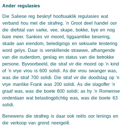
Ander regulasies
Die Saliese reg beskryf hoofsaaklik regulasies wat
verband hou met die strafreg. 'n Groot deel handel oor
die diefstal van varke, vee, skape, bokke, bye en nog
baie meer. Sankies vir moord, liggaamlike besering,
skade aan eiendom, beledigings en seksuele teistering
word gelys. Daar is verskillende strawwe, afhangende
van die ouderdom, geslag en status van die betrokke
persone. Byvoorbeeld, die straf vir die moord op 'n kind
of 'n vrye vrou is 600 solidi. As die vrou swanger was,
was die straf 700 solidi. Die straf vir die doodslag op 'n
vrye manlike Frank was 200 solidi. As die slagoffer 'n
graaf was, was die boete 600 solidi; as hy 'n Romeinse
onderdaan wat belastingplichtig was, was die boete 63
solidi.
Benewens die strafreg is daar ook reëls oor lenings en
die verkoop van grond neergelê.