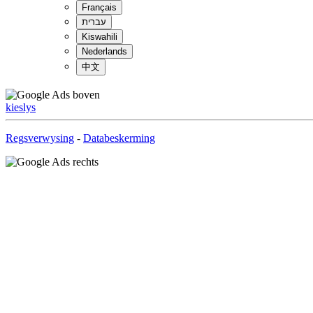
Français
עברית
Kiswahili
Nederlands
中文
kieslys
Regsverwysing
-
Databeskerming