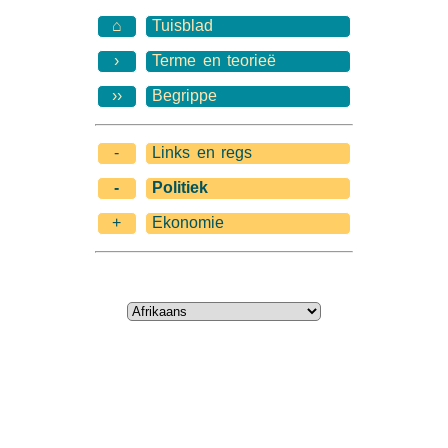
⌂
Tuisblad
›
Terme en teorieë
››
Begrippe
-
Links en regs
-
Politiek
+
Ekonomie